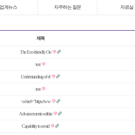
업계뉴스
자주하는 질문
자료실
제목
The Eco-friendly Ou
test
Understanding of ef
test
<a href="https://ww
Advancements within
Capability to avoid