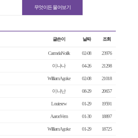
무엇이든 물어보기
글쓴이
날짜
조회
CarmelaNoilk
02-08
23976
이나나
04-26
21298
WilliamAgoke
02-08
21018
이나난
08-29
20657
Louiesew
01-29
19591
AaronVem
01-30
18897
WilliamAgoke
01-29
18725