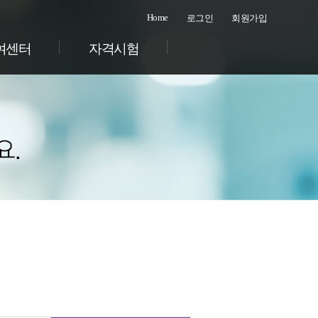
Home
로그인
회원가입
여센터
자격시험
및 행사
오상체질체형관리
구직
조합 커뮤니티
공지사항
업계뉴스
자주하는 질문
자료실
무엇이든 물어보기